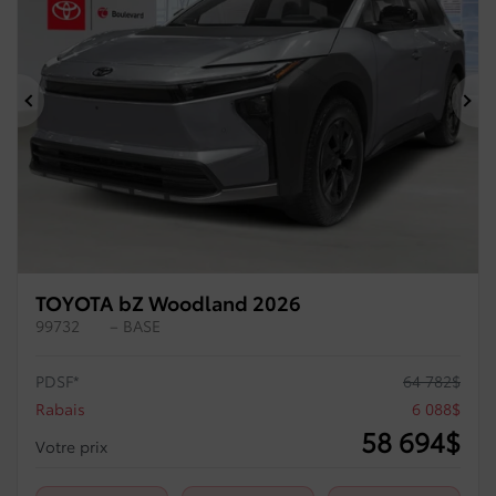
Précédent
Su
TOYOTA bZ Woodland 2026
99732
– BASE
PDSF*
64 782
$
Rabais
6 088
$
58 694
$
Votre prix