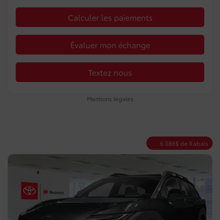
Calculer les paiements
Évaluer mon échange
Textez nous
Mentions légales
6 088
$
de Rabais