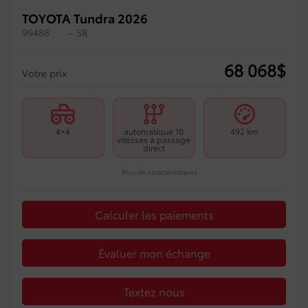
TOYOTA Tundra 2026
99488
– SR
68 068
$
Votre prix
4×4
automatique 10
492 km
vitesses à passage
direct
Plus de caractéristiques
Calculer les paiements
Évaluer mon échange
Textez nous