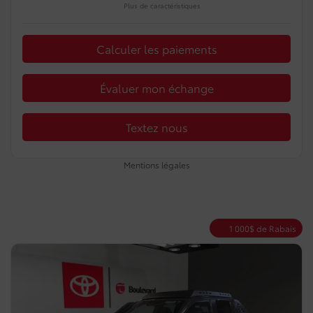
Plus de caractéristiques
Calculer les paiements
Évaluer mon échange
Textez nous
Mentions légales
1 000
$
de Rabais