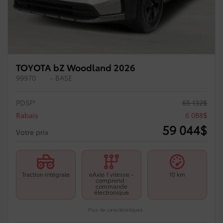
TOYOTA bZ Woodland 2026
99970
– BASE
PDSF*
65 132
$
Rabais
6 088
$
59 044
$
Votre prix
Traction intégrale
eAxle 1 vitesse -
10 km
comprend :
commande
électronique
Plus de caractéristiques