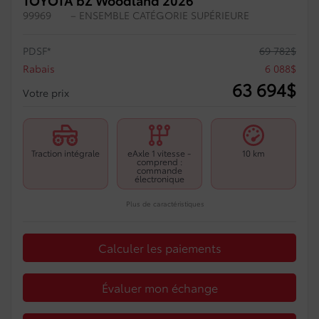
99969
– ENSEMBLE CATÉGORIE SUPÉRIEURE
PDSF*
69 782
$
Rabais
6 088
$
63 694
$
Votre prix
Traction intégrale
eAxle 1 vitesse -
10 km
comprend :
commande
électronique
Plus de caractéristiques
Calculer les paiements
Évaluer mon échange