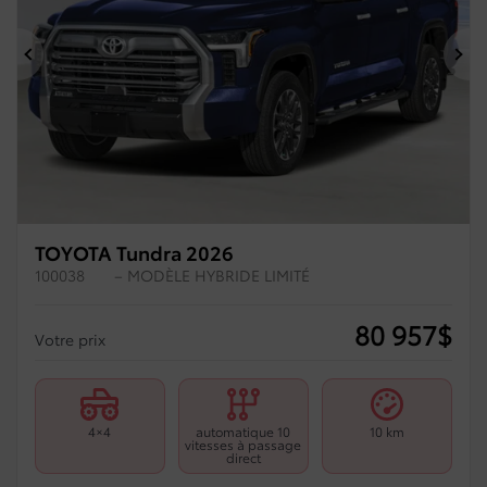
Précédent
Su
TOYOTA Tundra 2026
100038
– MODÈLE HYBRIDE LIMITÉ
80 957
$
Votre prix
4×4
automatique 10
10 km
vitesses à passage
direct