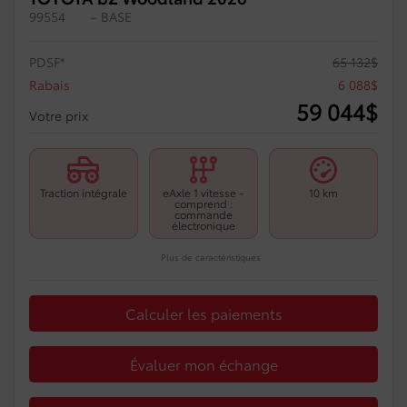
99554
– BASE
PDSF*
65 132
$
Rabais
6 088
$
59 044
$
Votre prix
Traction intégrale
eAxle 1 vitesse -
10 km
comprend :
commande
électronique
Plus de caractéristiques
Calculer les paiements
Évaluer mon échange