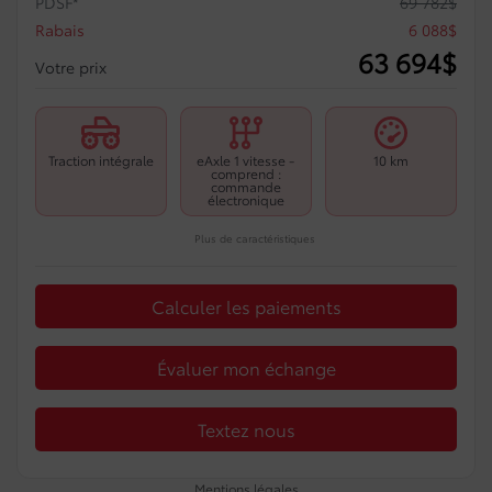
PDSF*
69 782
$
Rabais
6 088
$
63 694
$
Votre prix
Traction intégrale
eAxle 1 vitesse -
10 km
comprend :
commande
électronique
Plus de caractéristiques
Calculer les paiements
Évaluer mon échange
Textez nous
Mentions légales