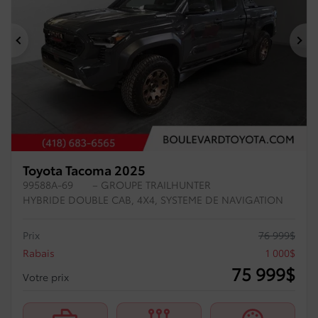
Précédent
Su
Toyota Tacoma 2025
99588A-69
– GROUPE TRAILHUNTER
HYBRIDE DOUBLE CAB, 4X4, SYSTEME DE NAVIGATION
Prix
76 999
$
Rabais
1 000
$
75 999
$
Votre prix