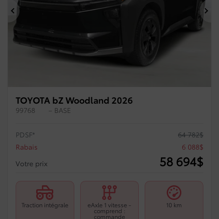
Précédent
Su
TOYOTA bZ Woodland 2026
99768
– BASE
PDSF*
64 782
$
Rabais
6 088
$
58 694
$
Votre prix
Traction intégrale
eAxle 1 vitesse -
10 km
comprend :
commande