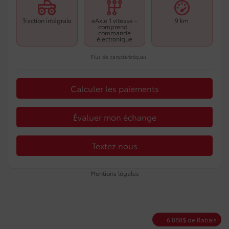
Traction intégrale
eAxle 1 vitesse -
9 km
comprend :
commande
électronique
Plus de caractéristiques
Calculer les paiements
Évaluer mon échange
Textez nous
Mentions légales
6 088
$
de Rabais