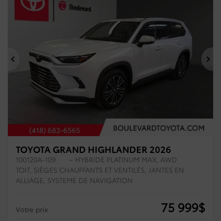
Précédent
Su
TOYOTA GRAND HIGHLANDER 2026
100120A-109
– HYBRIDE PLATINUM MAX, AWD
TOIT, SIÈGES CHAUFFANTS ET VENTILÉS, JANTES EN
ALLIAGE, SYSTEME DE NAVIGATION
75 999
$
Votre prix