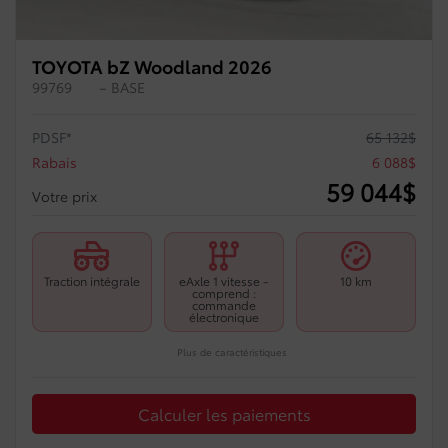
TOYOTA bZ Woodland 2026
99769
– BASE
PDSF*
65 132
$
Rabais
6 088
$
59 044
$
Votre prix
Traction intégrale
eAxle 1 vitesse -
10 km
comprend :
commande
électronique
Plus de caractéristiques
Calculer les paiements