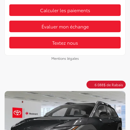
Calculer les paiements
Évaluer mon échange
Textez nous
Mentions légales
6 088
$
de Rabais