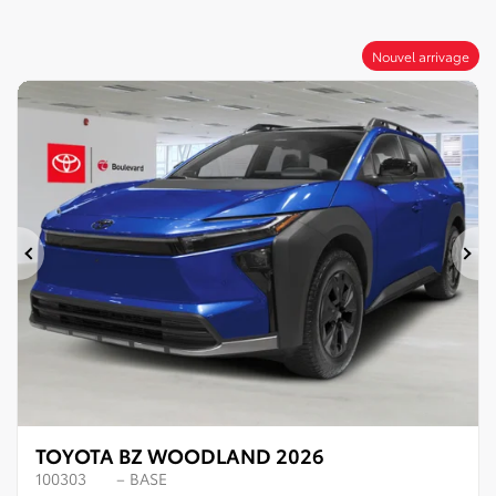
Nouvel arrivage
Précédent
Su
TOYOTA BZ WOODLAND 2026
100303
– BASE