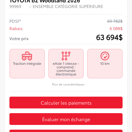
99969
– ENSEMBLE CATÉGORIE SUPÉRIEURE
PDSF*
69 782
$
Rabais
6 088
$
63 694
$
Votre prix
Traction intégrale
eAxle 1 vitesse -
10 km
comprend :
commande
électronique
Plus de caractéristiques
Calculer les paiements
Évaluer mon échange