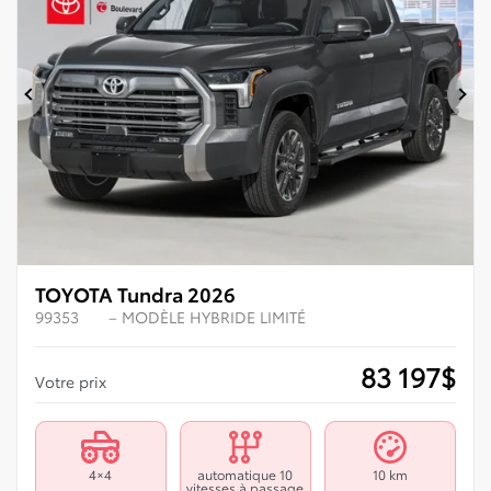
Précédent
Su
TOYOTA Tundra 2026
99353
– MODÈLE HYBRIDE LIMITÉ
83 197
$
Votre prix
4×4
automatique 10
10 km
vitesses à passage