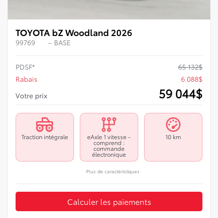
TOYOTA bZ Woodland 2026
99769
– BASE
PDSF*
65 132
$
Rabais
6 088
$
59 044
$
Votre prix
Traction intégrale
eAxle 1 vitesse -
10 km
comprend :
commande
électronique
Plus de caractéristiques
Calculer les paiements