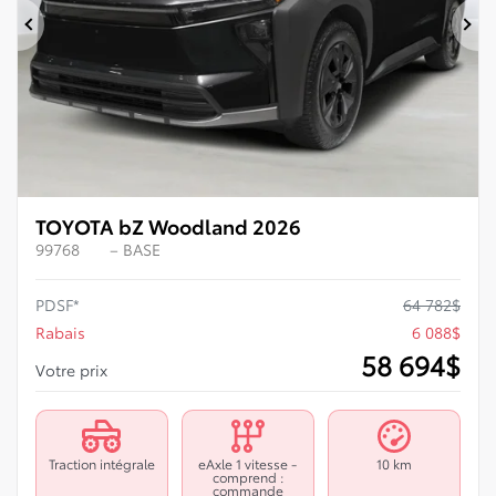
Précédent
Su
TOYOTA bZ Woodland 2026
99768
– BASE
PDSF*
64 782
$
Rabais
6 088
$
58 694
$
Votre prix
Traction intégrale
eAxle 1 vitesse -
10 km
comprend :
commande