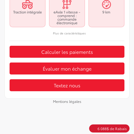
Traction intégrale
eAxle 1 vitesse -
9 km
comprend :
commande
électronique
Plus de caractéristiques
Calculer les paiements
Évaluer mon échange
Textez nous
Mentions légales
6 088
$
de Rabais