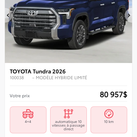
Précédent
Su
TOYOTA Tundra 2026
100038
– MODÈLE HYBRIDE LIMITÉ
80 957
$
Votre prix
4×4
automatique 10
10 km
vitesses à passage
direct