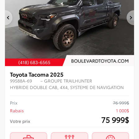
Précédent
Su
Toyota Tacoma 2025
99588A-69
– GROUPE TRAILHUNTER
HYBRIDE DOUBLE CAB, 4X4, SYSTEME DE NAVIGATION
Prix
76 999
$
Rabais
1 000
$
75 999
$
Votre prix