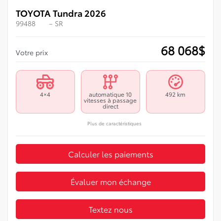
TOYOTA Tundra 2026
99488
– SR
68 068
$
Votre prix
4×4
automatique 10
492 km
vitesses à passage
direct
Plus de caractéristiques
Calculer les paiements
Évaluer mon échange
Textez nous