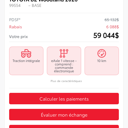
99554
– BASE
PDSF*
65 132
$
Rabais
6 088
$
59 044
$
Votre prix
Traction intégrale
eAxle 1 vitesse -
10 km
comprend :
commande
électronique
Plus de caractéristiques
Calculer les paiements
Évaluer mon échange