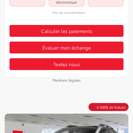
électronique
Plus de caractéristiques
Calculer les paiements
Évaluer mon échange
Textez nous
Mentions légales
6 088
$
de Rabais