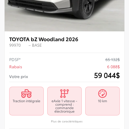
TOYOTA bZ Woodland 2026
99970
– BASE
PDSF*
65 132
$
Rabais
6 088
$
59 044
$
Votre prix
Traction intégrale
eAxle 1 vitesse -
10 km
comprend :
commande
électronique
Plus de caractéristiques