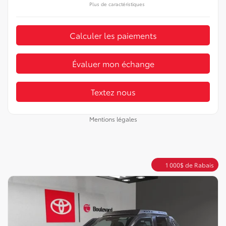
Plus de caractéristiques
Calculer les paiements
Évaluer mon échange
Textez nous
Mentions légales
1 000
$
de Rabais