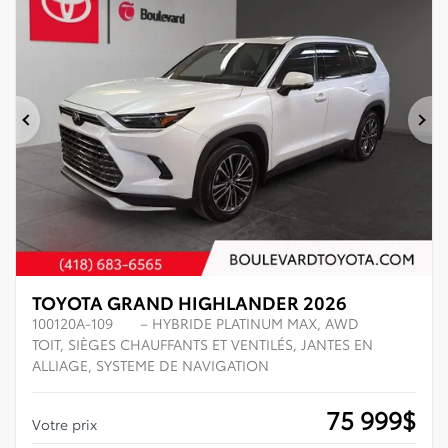
Précédent
Su
TOYOTA GRAND HIGHLANDER 2026
100120A-109
– HYBRIDE PLATINUM MAX, AWD
TOIT, SIÈGES CHAUFFANTS ET VENTILÉS, JANTES EN
ALLIAGE, SYSTEME DE NAVIGATION
75 999
$
Votre prix