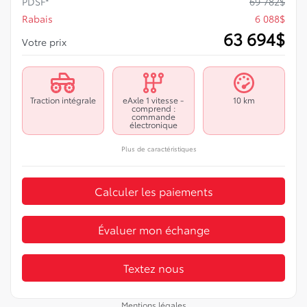
PDSF*
69 782
$
Rabais
6 088
$
63 694
$
Votre prix
Traction intégrale
eAxle 1 vitesse -
10 km
comprend :
commande
électronique
Plus de caractéristiques
Calculer les paiements
Évaluer mon échange
Textez nous
Mentions légales