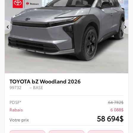
Précédent
Su
TOYOTA bZ Woodland 2026
99732
– BASE
PDSF*
64 782
$
Rabais
6 088
$
58 694
$
Votre prix