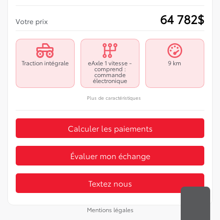
64 782
$
Votre prix
Traction intégrale
eAxle 1 vitesse -
9 km
comprend :
commande
électronique
Plus de caractéristiques
Calculer les paiements
Évaluer mon échange
Textez nous
Mentions légales