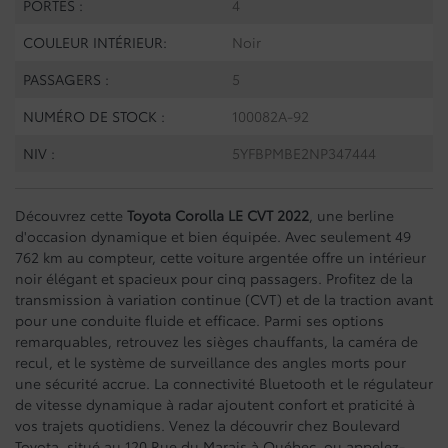
PORTES :
4
COULEUR INTÉRIEUR:
Noir
PASSAGERS :
5
NUMÉRO DE STOCK :
100082A-92
NIV :
5YFBPMBE2NP347444
Découvrez cette
Toyota Corolla LE CVT 2022
, une berline
d'occasion dynamique et bien équipée. Avec seulement 49
762 km au compteur, cette voiture argentée offre un intérieur
noir élégant et spacieux pour cinq passagers. Profitez de la
transmission à variation continue (CVT) et de la traction avant
pour une conduite fluide et efficace. Parmi ses options
remarquables, retrouvez les sièges chauffants, la caméra de
recul, et le système de surveillance des angles morts pour
une sécurité accrue. La connectivité Bluetooth et le régulateur
de vitesse dynamique à radar ajoutent confort et praticité à
vos trajets quotidiens. Venez la découvrir chez Boulevard
Toyota, situé au 120 Rue du Marais à Québec, ou appelez-