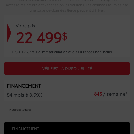
accessoires pourraient varier selon les versions. Les données fournies par
une base de données tierce peuvent différer.
Votre prix
22 499
$
TPS + TVQ, frais d'immatriculation et d'assurances non inclus.
VÉRIFIEZ LA DISPONIBILITÉ
FINANCEMENT
84
$
/ semaine*
84 mois à 8.99%
Mentions légales
FINANCEMENT