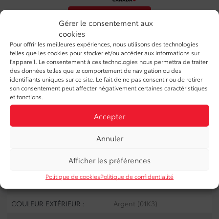
OBTENEZ LE RAPPORT
Gérer le consentement aux
cookies
Pour offrir les meilleures expériences, nous utilisons des technologies
SPÉCIFICATIONS
telles que les cookies pour stocker et/ou accéder aux informations sur
l'appareil. Le consentement à ces technologies nous permettra de traiter
des données telles que le comportement de navigation ou des
ANNÉE :
2022
identifiants uniques sur ce site. Le fait de ne pas consentir ou de retirer
son consentement peut affecter négativement certaines caractéristiques
ODOMÈTRE:
49 762 km
et fonctions.
TRANSMISSION :
CVT
Accepter
MOTRICITÉ :
Traction avant
Annuler
MOTEUR :
4 Cylindres
Afficher les préférences
MOTEUR (L) :
1.8
Politique de cookies
Politique de confidentialité
CARBURANT :
Essence
COULEUR EXTÉRIEUR :
Argent (01K3)