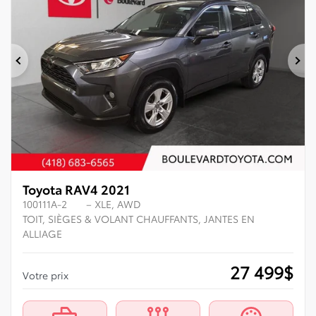
Précédent
Su
Toyota RAV4 2021
100111A-2
– XLE, AWD
TOIT, SIÈGES & VOLANT CHAUFFANTS, JANTES EN
ALLIAGE
27 499
$
Votre prix