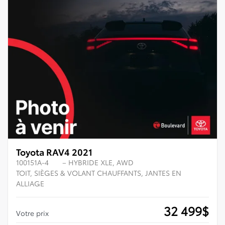
Toyota RAV4 2021
100151A-4
– HYBRIDE XLE, AWD
TOIT, SIÈGES & VOLANT CHAUFFANTS, JANTES EN
ALLIAGE
32 499
$
Votre prix