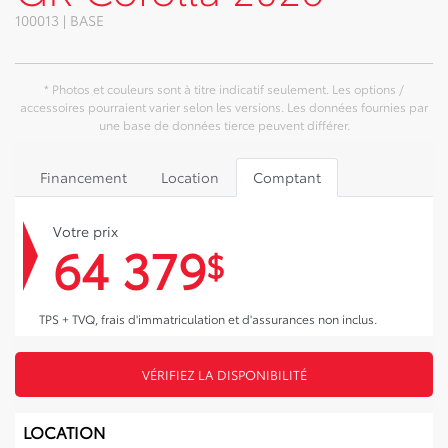
100013 | BASE
* Photos et couleurs sont à titre indicatif seulement. Les options /
accessoires pourraient varier selon les versions. Les données fournies par
une base de données tierce peuvent différer.
Financement
Location
Comptant
Votre prix
64 379
$
TPS + TVQ, frais d'immatriculation et d'assurances non inclus.
VÉRIFIEZ LA DISPONIBILITÉ
LOCATION