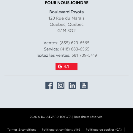
POUR NOUS JOINDRE
Boulevard Toyota
120 Rue du Marais
Québec
,
Québec
G1M 3G2
Ventes:
(855) 629-6565
Service:
(418) 683-6565
Textez les ventes:
581 709-5419
4.1
2026 © BOULEVARD TOYOTA
| Tous droits réservés.
|
|
|
Termes & conditions
Politique et confidentialité
Politique de cookies (CA)