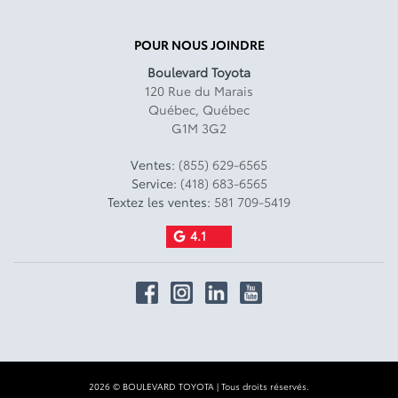
POUR NOUS JOINDRE
Boulevard Toyota
120 Rue du Marais
Québec
,
Québec
G1M 3G2
Ventes:
(855) 629-6565
Service:
(418) 683-6565
Textez les ventes:
581 709-5419
4.1
2026 © BOULEVARD TOYOTA
| Tous droits réservés.