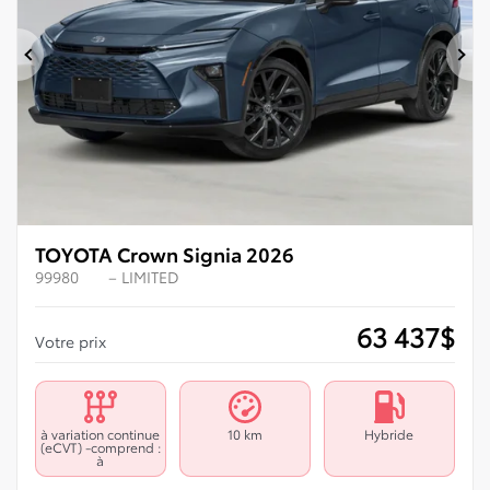
Précédent
Su
TOYOTA Crown Signia 2026
99980
– LIMITED
63 437
$
Votre prix
à variation continue
10 km
Hybride
(eCVT) -comprend :
à