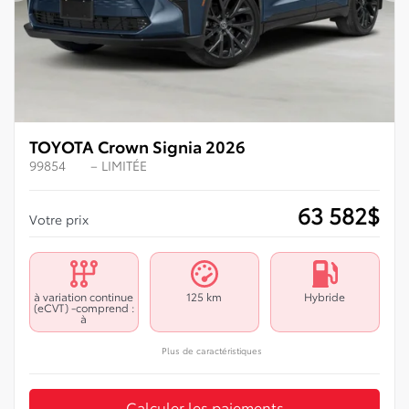
TOYOTA Crown Signia 2026
99854
– LIMITÉE
63 582
$
Votre prix
à variation continue
125 km
Hybride
(eCVT) -comprend :
à
Plus de caractéristiques
Calculer les paiements