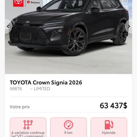
Précédent
Su
TOYOTA Crown Signia 2026
99876
– LIMITED
63 437
$
Votre prix
à variation continue
9 km
Hybride
(eCVT) -comprend :