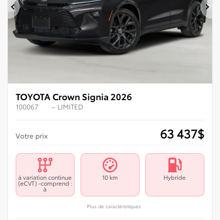
Précédent
Su
TOYOTA Crown Signia 2026
100067
– LIMITED
63 437
$
Votre prix
à variation continue
10 km
Hybride
(eCVT) -comprend :
à
Plus de caractéristiques