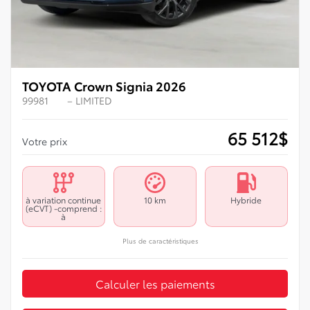
TOYOTA Crown Signia 2026
99981
– LIMITED
65 512
$
Votre prix
à variation continue
10 km
Hybride
(eCVT) -comprend :
à
Plus de caractéristiques
Calculer les paiements